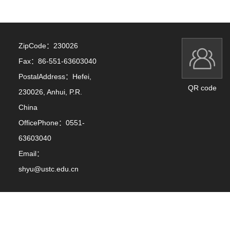
ZipCode：
230026
Fax：
86-551-63603040
PostalAddress：
Hefei,
QR code
230026, Anhui, P.R.
China
OfficePhone：
0551-
63603040
Email：
shyu@ustc.edu.cn