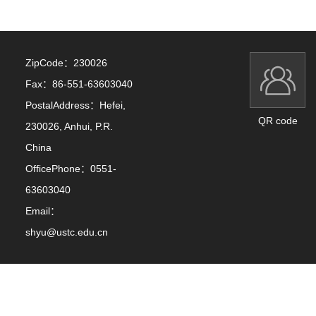
ZipCode：
230026
Fax：
86-551-63603040
PostalAddress：
Hefei,
QR code
230026, Anhui, P.R.
China
OfficePhone：
0551-
63603040
Email：
shyu@ustc.edu.cn