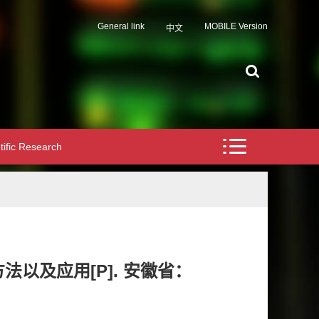
General link
MOBILE Version
中文
tific Research
以及应用[P]. 安徽省：