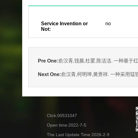
Service Invention or
no
Not:
Pre One:
俞汉青,钱晨,杜蒙,陈洁洁. 一种基于红外
Next One:
俞汉青,柯明坤,黄贵祥. 一种采用锰铁氧
Click:
00531047
Open time:
2022
-
7
-
5
The Last Update Time:
2026
-
2
-
9