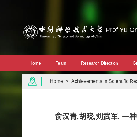
Prof Yu G
Home
Team
Research Direction
G
Home
>
Achievements in Scientific R
俞汉青,胡晓,刘武军. 