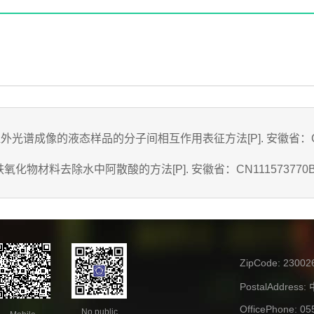
光谱成像的液态样品的分子间相互作用表征方法[P]. 安徽省：CN1135
化物材料去除水中阿散酸的方法[P]. 安徽省：CN111573770B,20
ZipCode:
23002
PostalAddress:
OfficePhone:
05
No public