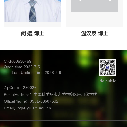
闵 媛 博士
温汉泉 博士
Click:
00530459
Open time:
2022
-
7
-
5
The Last Update Time:
2026
-
2
-
9
No public
ZipCode：
230026
PostalAddress：
中国科学技术大学中校区应用化学楼
OfficePhone：
0551-63607592
Email：
hqyu@ustc.edu.cn