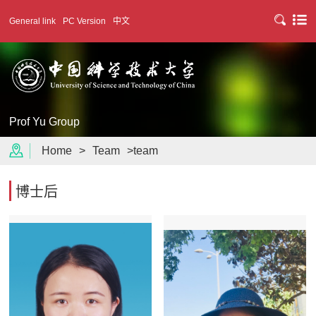
General link
PC Version
中文
Prof Yu Group
Home
>
Team
>team
博士后