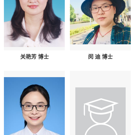
关艳芳 博士
闵 迪 博士