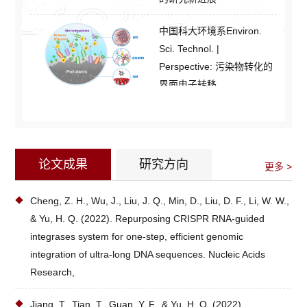
中国科大环境系Environ.
Sci. Technol. |
Perspective: 污染物转化的
界面电子转移
论文成果
研究方向
更多 >
Cheng, Z. H., Wu, J., Liu, J. Q., Min, D., Liu, D. F., Li, W. W.,
& Yu, H. Q. (2022). Repurposing CRISPR RNA-guided
integrases system for one-step, efficient genomic
integration of ultra-long DNA sequences. Nucleic Acids
Research,
Jiang, T., Tian, T., Guan, Y. F., & Yu, H. Q. (2022).