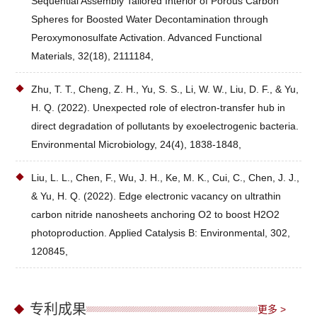
Sequential Assembly Tailored Interior of Porous Carbon
Spheres for Boosted Water Decontamination through
Peroxymonosulfate Activation. Advanced Functional
Materials, 32(18), 2111184,
Zhu, T. T., Cheng, Z. H., Yu, S. S., Li, W. W., Liu, D. F., & Yu,
H. Q. (2022). Unexpected role of electron‐transfer hub in
direct degradation of pollutants by exoelectrogenic bacteria.
Environmental Microbiology, 24(4), 1838-1848,
Liu, L. L., Chen, F., Wu, J. H., Ke, M. K., Cui, C., Chen, J. J.,
& Yu, H. Q. (2022). Edge electronic vacancy on ultrathin
carbon nitride nanosheets anchoring O2 to boost H2O2
photoproduction. Applied Catalysis B: Environmental, 302,
120845,
专利成果
更多 >