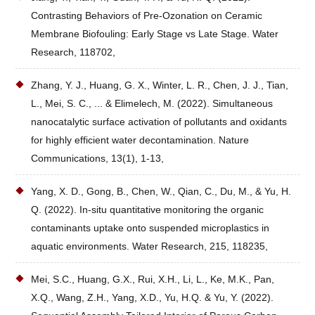
Contrasting Behaviors of Pre-Ozonation on Ceramic
Membrane Biofouling: Early Stage vs Late Stage. Water
Research, 118702,
Zhang, Y. J., Huang, G. X., Winter, L. R., Chen, J. J., Tian,
L., Mei, S. C., ... & Elimelech, M. (2022). Simultaneous
nanocatalytic surface activation of pollutants and oxidants
for highly efficient water decontamination. Nature
Communications, 13(1), 1-13,
Yang, X. D., Gong, B., Chen, W., Qian, C., Du, M., & Yu, H.
Q. (2022). In-situ quantitative monitoring the organic
contaminants uptake onto suspended microplastics in
aquatic environments. Water Research, 215, 118235,
Mei, S.C., Huang, G.X., Rui, X.H., Li, L., Ke, M.K., Pan,
X.Q., Wang, Z.H., Yang, X.D., Yu, H.Q. & Yu, Y. (2022).