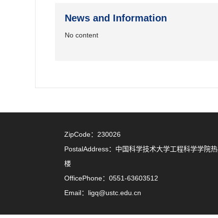
News and Information
No content
ZipCode：
230026
PostalAddress：
中国科学技术大学工程科学学院热
楼
OfficePhone：
0551-63603512
Email：
ligq@ustc.edu.cn