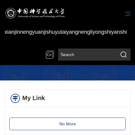
xianjinnengyuanjishuyutaiyangnengliyongshiyanshi
Cn
My Link
No More