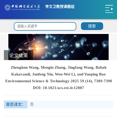
李文卫教授课题组
搜索
论文成果
Zhengkun Wang, Menglu Zhang, Jingfang Wang, Babak
Kakavandi, Junfeng Niu, Wen-Wei Li, and Yueping Bao
Environmental Science & Technology 2025 59 (14), 7389-7398
DOI: 10.1021/acs.est.4c12807
是否译文：
否