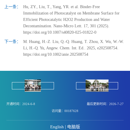
上一条：
Hu, ZY., Liu, T., Yang, YR. et al. Binder-Free
Immobilization of Photocatalyst on Membrane Surface for
Efficient Photocatalytic H2O2 Production and Water
Decontamination. Nano-Micro Lett. 17, 301 (2025).
https://doi.org/10.1007/s40820-025-01822-0
下一条：
M. Huang, H.-Z. Liu, Q.-Q. Huang, T. Zhou, X. Wu, W.-W.
Li, H.-Q. Yu, Angew. Chem. Int. Ed.. 2025, e202508754.
https://doi.org/10.1002/anie.202508754
2026年...
2024课...
开通时间：
2024
-
6
-
8
最后更新时间：
2026
-
7
-
27
访问量：
00187628
|
English
电脑版