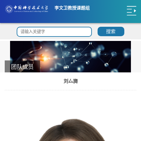
李文卫教授课题组
搜索
团队成员
刘厶旖